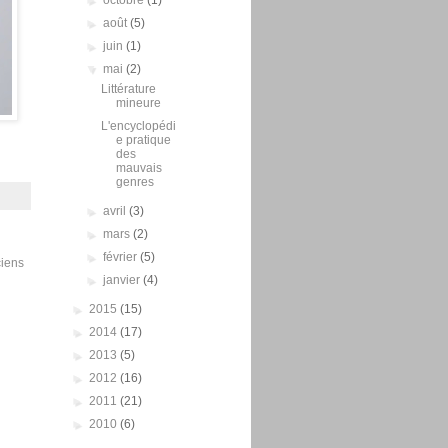
►
octobre
(1)
►
août
(5)
►
juin
(1)
▼
mai
(2)
Littérature
mineure
L'encyclopédi
e pratique
des
mauvais
genres
►
avril
(3)
►
mars
(2)
►
février
(5)
ciens
►
janvier
(4)
►
2015
(15)
►
2014
(17)
►
2013
(5)
►
2012
(16)
►
2011
(21)
►
2010
(6)