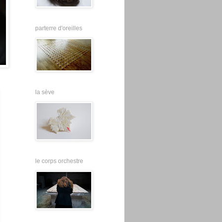
parterre d'oreilles
la sève
le corps orchestre