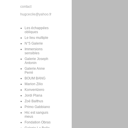
contact
hugcecile@yahoo.fr
Les échappées
obliques
Le lieu multiple
N°5 Galerie
Immersions
sensibles
Galerie Joseph
Antonin
Galerie Anne
Perré
BOUM BANG
Marion Zilio
Konventzero
Jordi Plana
Zoé Balthus
Primo Gabbiano
Hic est sanguis
meus
Fondation Obras